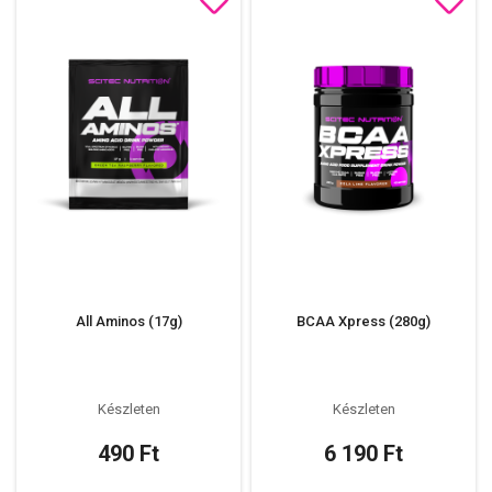
All Aminos (17g)
BCAA Xpress (280g)
Készleten
Készleten
490 Ft
6 190 Ft