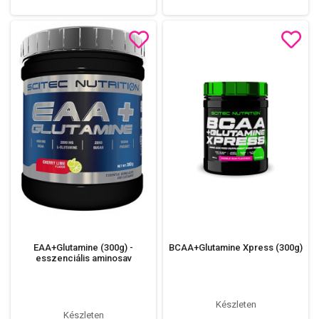
EAA+Glutamine (300g) -
BCAA+Glutamine Xpress (300g)
esszenciális aminosav
Készleten
Készleten