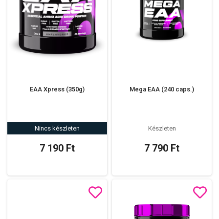
EAA Xpress (350g)
Mega EAA (240 caps.)
Nincs készleten
Készleten
7 190 Ft
7 790 Ft