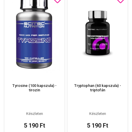
Tyrosine (100 kapszula) -
Tryptophan (60 kapszula) -
tirozin
triptofán
Készleten
Készleten
5 190 Ft
5 190 Ft