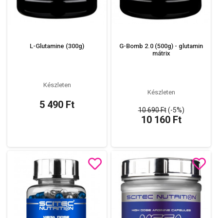
L-Glutamine (300g)
G-Bomb 2.0 (500g) - glutamin
mátrix
Készleten
Készleten
5 490 Ft
10 690 Ft
(-5%)
10 160 Ft