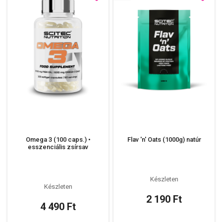
Omega 3 (100 caps.) •
Flav 'n' Oats (1000g) natúr
esszenciális zsírsav
Készleten
Készleten
2 190 Ft
4 490 Ft