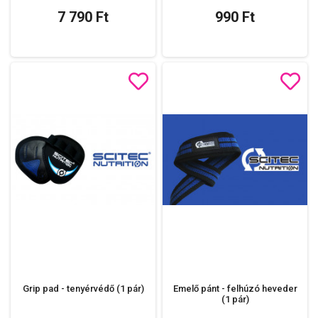
7 790 Ft
990 Ft
Grip pad - tenyérvédő (1 pár)
Emelő pánt - felhúzó heveder
(1 pár)