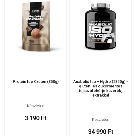
Protein Ice Cream (350g)
Anabolic Iso + Hydro (2350g) •
glutén- és cukormentes
tejsavófehérje keverék,
extrákkal
Készleten
3 190 Ft
Készleten
34 990 Ft