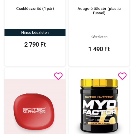
Csuklószorító (1 pár)
Adagoló tölcsér (plastic
funnel)
Nincs készleten
Készleten
2 790 Ft
1 490 Ft