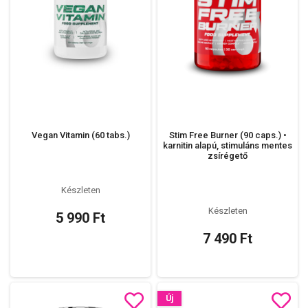
Vegan Vitamin (60 tabs.)
Stim Free Burner (90 caps.) •
karnitin alapú, stimuláns mentes
zsírégető
Készleten
Készleten
5 990 Ft
7 490 Ft
Új