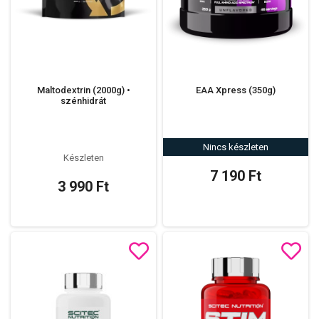
Maltodextrin (2000g) •
EAA Xpress (350g)
szénhidrát
Nincs készleten
Készleten
7 190 Ft
3 990 Ft