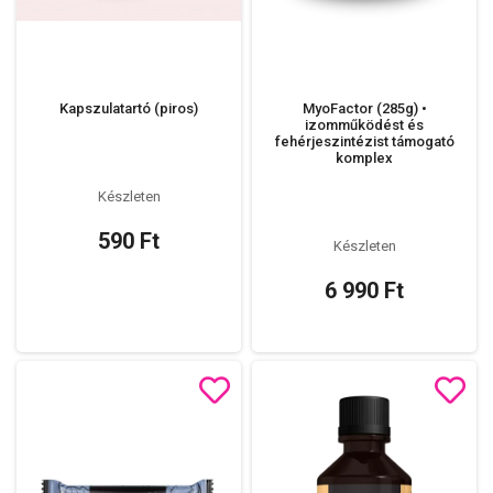
Kapszulatartó (piros)
MyoFactor (285g) •
izomműködést és
fehérjeszintézist támogató
komplex
Készleten
590 Ft
Készleten
6 990 Ft