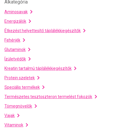
Alkategória
Aminosavak
Energizálók
Étkezést helyettesítő táplálékkiegészítők
Fehérjék
Glutaminok
Ízületvédők
Kreatin tartalmú táplálékkiegészítők
Protein szeletek
Speciális termékek
Természetes tesztoszteron termelést fokozók
Tömegnövelők
Vajak
Vitaminok