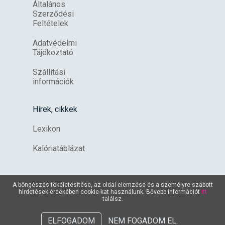
Általános
Szerződési
Feltételek
Adatvédelmi
Tájékoztató
Szállítási
információk
Hírek, cikkek
Lexikon
Kalóriatáblázat
A böngészés tökéletesítése, az oldal elemzése és a személyre szabott
hirdetések érdekében cookie-kat használunk. Bővebb információt
itt
találsz.
Dunakeszi
Campona
Vác
ELFOGADOM
NEM FOGADOM EL.