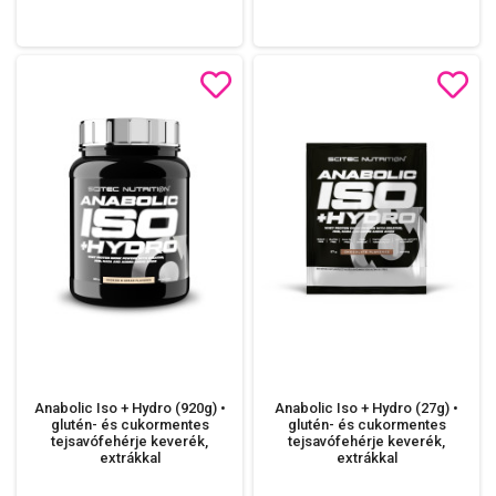
Anabolic Iso + Hydro (920g) •
Anabolic Iso + Hydro (27g) •
glutén- és cukormentes
glutén- és cukormentes
tejsavófehérje keverék,
tejsavófehérje keverék,
extrákkal
extrákkal